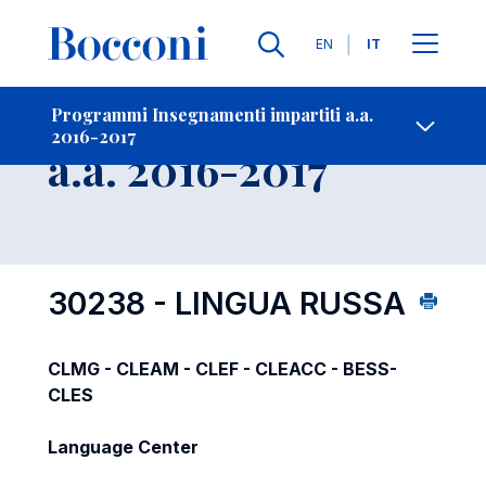
Lingue
EN
IT
Contatti
-
Insegnamento
Programmi Insegnamenti impartiti a.a.
2016-2017
Open s
a.a. 2016-2017
30238 - LINGUA RUSSA
CLMG - CLEAM - CLEF - CLEACC - BESS-
CLES
Language Center