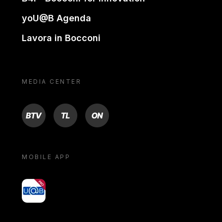
yoU@B Agenda
Lavora in Bocconi
MEDIA CENTER
BTV
TL
ON
MOBILE APP
yoU@B