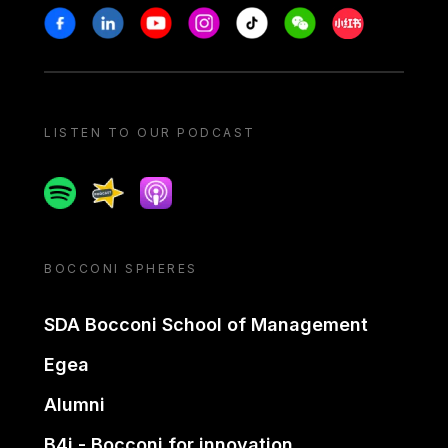
Stay in touch
Facebook
Linkedin
Youtube
Instagram
Tiktok
Weechat
Xiaohongshu/
LISTEN TO OUR PODCAST
Spotify
Spreaker
Apple podcast
BOCCONI SPHERES
SDA Bocconi School of Management
Egea
Alumni
B4i - Bocconi for innovation