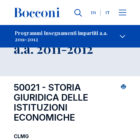
Lingue
EN
IT
Contatti
-
Insegnamento
Programmi Insegnamenti impartiti a.a.
2011-2012
Open s
a.a. 2011-2012
50021 - STORIA
GIURIDICA DELLE
ISTITUZIONI
ECONOMICHE
CLMG