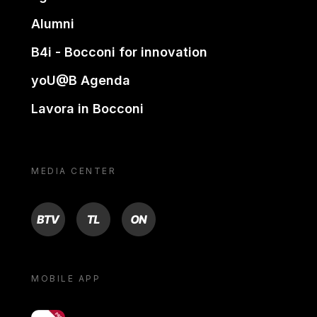
Alumni
B4i - Bocconi for innovation
yoU@B Agenda
Lavora in Bocconi
MEDIA CENTER
BTV
TL
ON
MOBILE APP