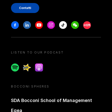
Contatti
Stay in touch
Facebook
Linkedin
Youtube
Instagram
Tiktok
Weechat
Xiaohongshu/
LISTEN TO OUR PODCAST
Spotify
Spreaker
Apple podcast
BOCCONI SPHERES
SDA Bocconi School of Management
Egea