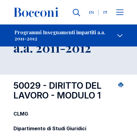
Lingue
EN
IT
Contatti
-
Insegnamento
Programmi Insegnamenti impartiti a.a.
2011-2012
Open s
a.a. 2011-2012
50029 - DIRITTO DEL
LAVORO - MODULO 1
CLMG
Dipartimento di Studi Giuridici