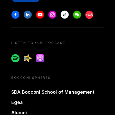
Stay in touch
Facebook
Linkedin
Youtube
Instagram
Tiktok
Weechat
Xiaohongshu/
LISTEN TO OUR PODCAST
Spotify
Spreaker
Apple podcast
BOCCONI SPHERES
SDA Bocconi School of Management
Egea
Alumni