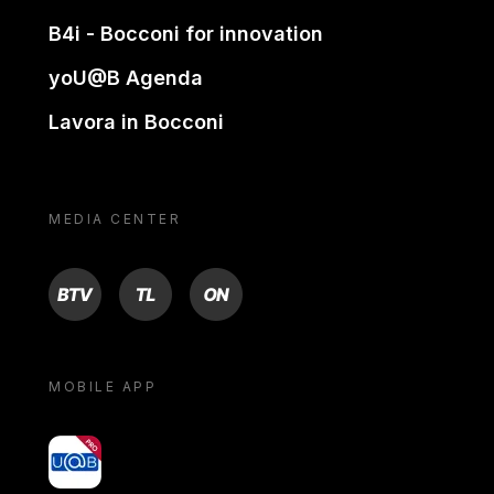
B4i - Bocconi for innovation
yoU@B Agenda
Lavora in Bocconi
MEDIA CENTER
BTV
TL
ON
MOBILE APP
yoU@B