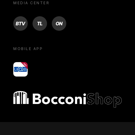
MEDIA CENTER
BTV
TL
ON
MOBILE APP
yoU@B
Bocconi shop