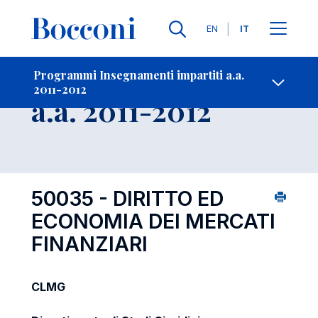
Lingue
EN
IT
Contatti
-
Insegnamento
Programmi Insegnamenti impartiti a.a.
2011-2012
Open s
a.a. 2011-2012
50035 - DIRITTO ED
ECONOMIA DEI MERCATI
FINANZIARI
CLMG