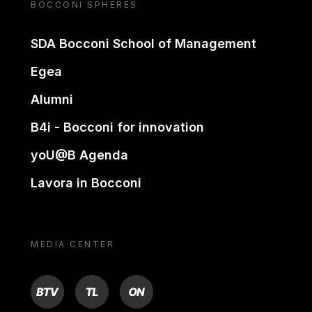
BOCCONI SPHERES
SDA Bocconi School of Management
Egea
Alumni
B4i - Bocconi for innovation
yoU@B Agenda
Lavora in Bocconi
MEDIA CENTER
BTV
TL
ON