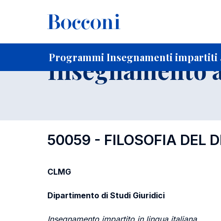
-
Home
Per studenti iscritti
Programmi degli insegnament
Programmi Insegnamenti impartiti a
Insegnamento a
50059 - FILOSOFIA DEL D
CLMG
Dipartimento di Studi Giuridici
Insegnamento impartito in lingua italiana