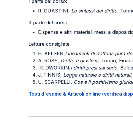
I parte del corso:
R. GUASTINI,
La sintassi del diritto
, Torin
II parte del corso:
Dispensa e altri materiali messi a disposiz
Letture consigliate
H. KELSEN,
Lineamenti di dottrina pura del 
A. ROSS,
Diritto e giustizia
, Torino, Einau
R. DWORKIN,
I diritti presi sul serio
, Bolog
J. FINNIS,
Legge naturale e diritti naturali
U. SCARPELLI,
Cos'è il positivismo giurid
Testi d'esame & Articoli on line (verifica disp