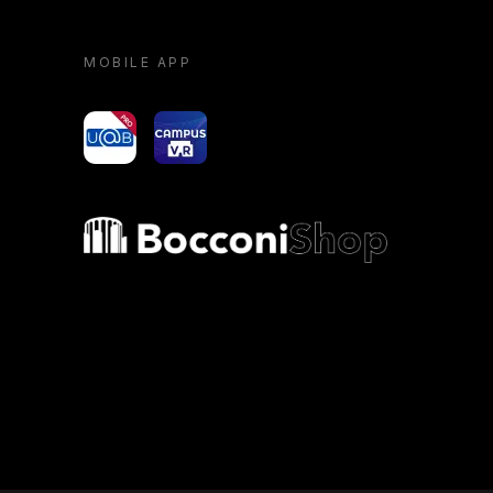
MOBILE APP
yoU@B
Campus VR
Bocconi shop