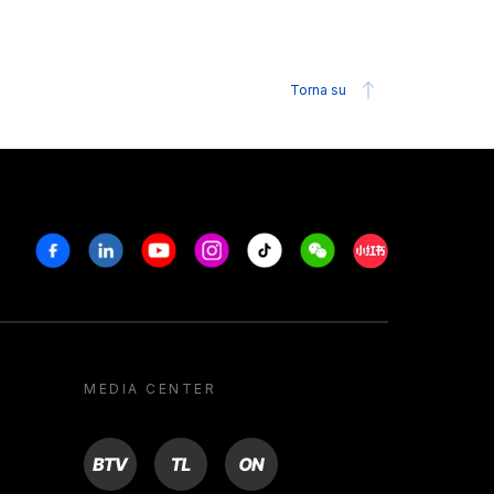
Torna su
Facebook
Linkedin
Youtube
Instagram
Tiktok
Weechat
Xiaohongshu/R
MEDIA CENTER
BTV
TL
ON