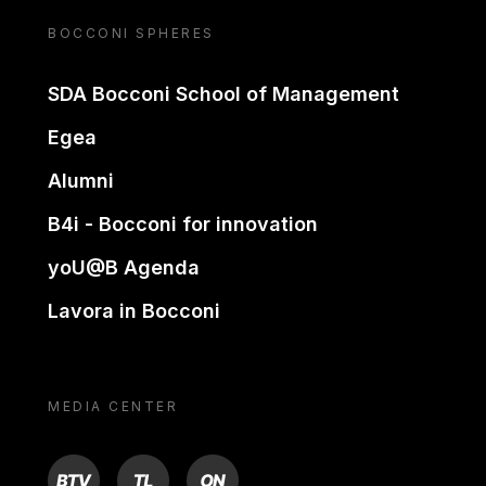
BOCCONI SPHERES
SDA Bocconi School of Management
Egea
Alumni
B4i - Bocconi for innovation
yoU@B Agenda
Lavora in Bocconi
MEDIA CENTER
BTV
TL
ON