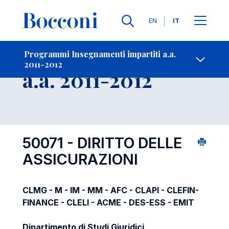
Lingue
EN
IT
Contatti
-
Insegnamento
Programmi Insegnamenti impartiti a.a.
2011-2012
Open s
a.a. 2011-2012
50071 - DIRITTO DELLE
ASSICURAZIONI
CLMG - M - IM - MM - AFC - CLAPI - CLEFIN-
FINANCE - CLELI - ACME - DES-ESS - EMIT
Dipartimento di Studi Giuridici