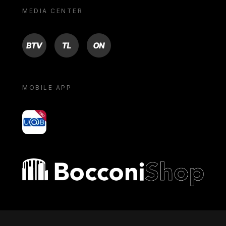
MEDIA CENTER
BTV
TL
ON
MOBILE APP
yoU@B
Bocconi shop