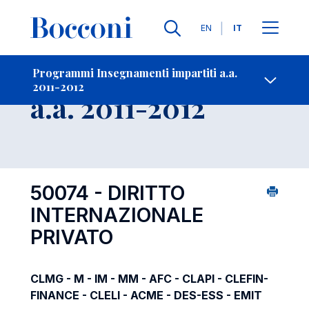
Lingue
EN
IT
Contatti
-
Insegnamento
Programmi Insegnamenti impartiti a.a.
2011-2012
Open s
a.a. 2011-2012
50074 - DIRITTO
INTERNAZIONALE
PRIVATO
CLMG - M - IM - MM - AFC - CLAPI - CLEFIN-
FINANCE - CLELI - ACME - DES-ESS - EMIT