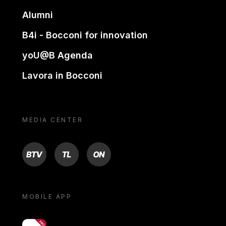
Alumni
B4i - Bocconi for innovation
yoU@B Agenda
Lavora in Bocconi
MEDIA CENTER
BTV
TL
ON
MOBILE APP
yoU@B