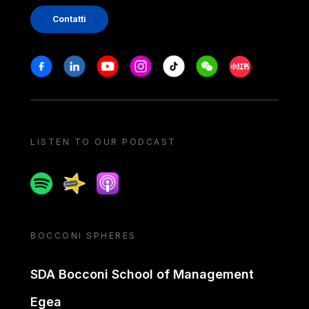
Contatti
Stay in touch
Facebook
Linkedin
Youtube
Instagram
Tiktok
Weechat
Xiaohongshu/
LISTEN TO OUR PODCAST
Spotify
Spreaker
Apple podcast
BOCCONI SPHERES
SDA Bocconi School of Management
Egea