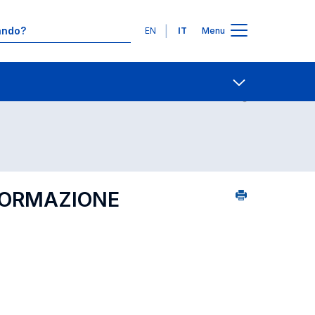
Lingue
EN
IT
Menu
Contatti
Open share
NFORMAZIONE