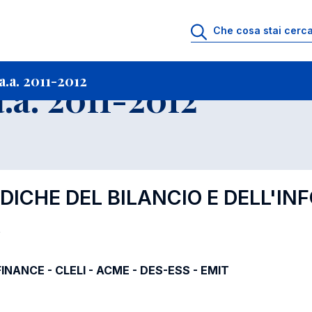
i
Archivio Insegnamenti
Programmi Insegnamenti impartiti a.a. 2011-2012
.a. 2011-2012
.a. 2011-2012
RIDICHE DEL BILANCIO E DELL'I
A
-FINANCE - CLELI - ACME - DES-ESS - EMIT