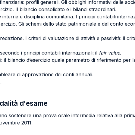
inanziaria: profili generali. Gli obblighi informativi delle soc
izio. Il bilancio consolidato e i bilanci straordinari.
e interna e disciplina comunitaria. I principi contabili internaz
esercizio. Gli schemi dello stato patrimoniale e del conto eco
edazione. I criteri di valutazione di attività e passività: il cri
à secondo i principi contabili internazionali: il
fair value
.
 il bilancio d’esercizio quale parametro di riferimento per la
sembleare di approvazione dei conti annuali.
.
odalità d'esame
nno sostenere una prova orale intermedia relativa alla prima
 novembre 2011.