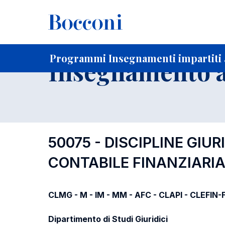
-
Home
Per studenti iscritti
Programmi degli insegnament
Ricerca insegnamenti in ordine progressivo di codice
Programmi Insegnamenti impartiti a
Insegnamento a
50075 - DISCIPLINE GIU
CONTABILE FINANZIARI
CLMG - M - IM - MM - AFC - CLAPI - CLEFIN
Dipartimento di Studi Giuridici