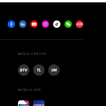
Facebook
Linkedin
Youtube
Instagram
Tiktok
Weechat
Xiaohongshu/R
MEDIA CENTER
BTV
TL
ON
MOBILE APP
yoU@B
Campus VR