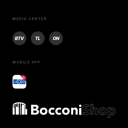
MEDIA CENTER
BTV
TL
ON
MOBILE APP
yoU@B
Bocconi shop