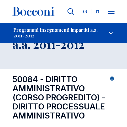
Lingue
EN
IT
Contatti
-
Insegnamento
Programmi Insegnamenti impartiti a.a.
2011-2012
Open s
a.a. 2011-2012
50084 - DIRITTO
AMMINISTRATIVO
(CORSO PROGREDITO) -
DIRITTO PROCESSUALE
AMMINISTRATIVO