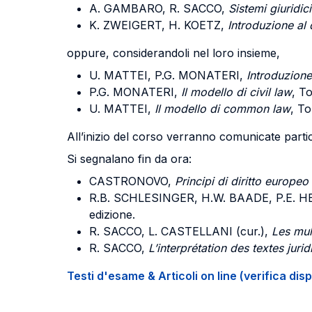
A. GAMBARO, R. SACCO,
Sistemi giuridic
K. ZWEIGERT, H. KOETZ,
Introduzione al 
oppure, considerandoli nel loro insieme,
U. MATTEI, P.G. MONATERI,
Introduzione
P.G. MONATERI,
Il modello di civil law
, T
U. MATTEI,
Il modello di common law
, To
All’inizio del corso verranno comunicate partico
Si segnalano fin da ora:
CASTRONOVO,
Principi di diritto europeo 
R.B. SCHLESINGER, H.W. BAADE, P.E. H
edizione.
R. SACCO, L. CASTELLANI (cur.),
Les mul
R. SACCO,
L’interprétation des textes jur
Testi d'esame & Articoli on line (verifica disp