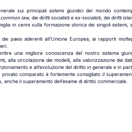
nerale sui principali sistemi giuridici del mondo con
i
common law
, dei diritti socialisti e ex-socialisti, dei diritti is
glia in cenni sulla formazione storica dei singoli sistemi, s
ti dei paesi aderenti all’Unione Europea, ai rapporti molte
eri.
ntire una migliore conoscenza del nostro sistema giuri
nti, alla circolazione dei modelli, alla valorizzazione dei da
onamento e all’evoluzione del diritto in generale e in partic
o privato comparato è fortemente consigliato il superamento
re, anche il superamento dell’esame di diritto commerciale.
.