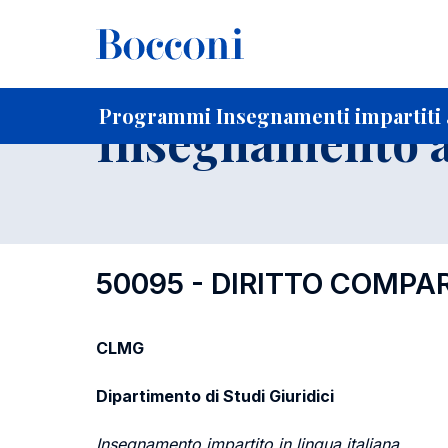
-
Home
Per studenti iscritti
Programmi degli insegnament
Ricerca insegnamenti in ordine progressivo di codice
Programmi Insegnamenti impartiti a
Insegnamento a
50095 - DIRITTO COMPA
CLMG
Dipartimento di Studi Giuridici
Insegnamento impartito in lingua italiana