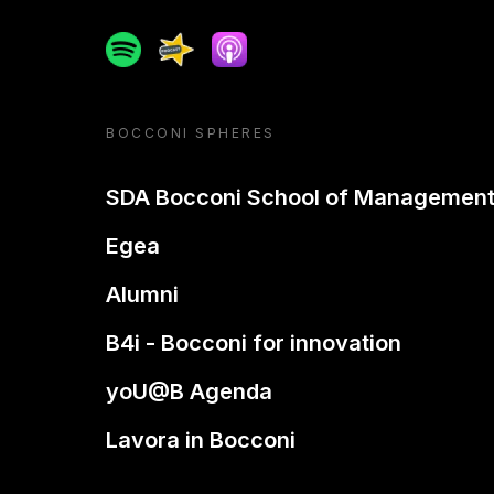
Spotify
Spreaker
Apple podcast
BOCCONI SPHERES
SDA Bocconi School of Managemen
Egea
Alumni
B4i - Bocconi for innovation
yoU@B Agenda
Lavora in Bocconi