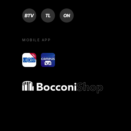
BTV
TL
ON
MOBILE APP
yoU@B
Campus VR
Bocconi shop