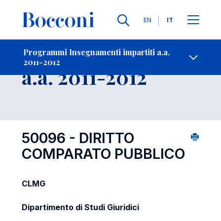
Lingue
EN
IT
Contatti
-
Insegnamento
Programmi Insegnamenti impartiti a.a.
2011-2012
Open s
a.a. 2011-2012
50096 - DIRITTO
COMPARATO PUBBLICO
CLMG
Dipartimento di Studi Giuridici