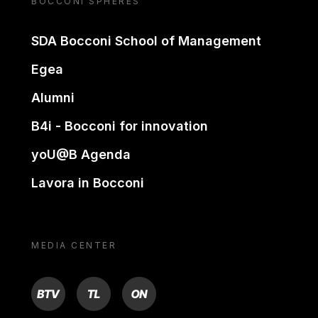
BOCCONI SPHERES
SDA Bocconi School of Management
Egea
Alumni
B4i - Bocconi for innovation
yoU@B Agenda
Lavora in Bocconi
MEDIA CENTER
BTV
TL
ON