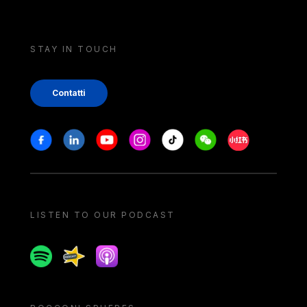
STAY IN TOUCH
Contatti
Stay in touch
Facebook
Linkedin
Youtube
Instagram
Tiktok
Weechat
Xiaohongshu/
LISTEN TO OUR PODCAST
Spotify
Spreaker
Apple podcast