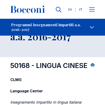
Lingue
EN
IT
Contatti
-
Insegnamento
Programmi Insegnamenti impartiti a.a.
2016-2017
Open s
a.a. 2016-2017
50168 - LINGUA CINESE
CLMG
Language Center
Insegnamento impartito in lingua italiana