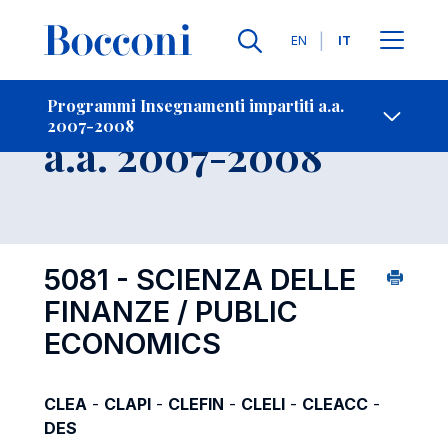
Lingue
EN
IT
Contatti
-
Insegnamento
Programmi Insegnamenti impartiti a.a.
2007-2008
Open s
a.a. 2007-2008
5081 - SCIENZA DELLE
FINANZE / PUBLIC
ECONOMICS
CLEA
-
CLAPI
-
CLEFIN
-
CLELI
-
CLEACC
-
DES