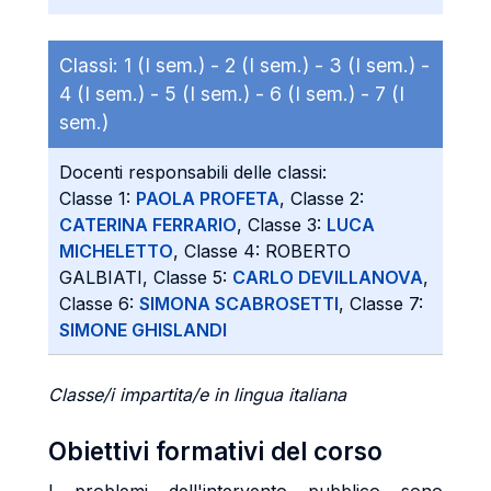
Classi:
1 (I sem.) -
2 (I sem.) -
3 (I sem.) -
4 (I sem.) -
5 (I sem.) -
6 (I sem.) -
7 (I
sem.)
Docenti responsabili delle classi:
Classe 1:
PAOLA PROFETA
, Classe 2:
CATERINA FERRARIO
, Classe 3:
LUCA
MICHELETTO
, Classe 4: ROBERTO
GALBIATI, Classe 5:
CARLO DEVILLANOVA
,
Classe 6:
SIMONA SCABROSETTI
, Classe 7:
SIMONE GHISLANDI
Classe/i impartita/e in lingua italiana
Obiettivi formativi del corso