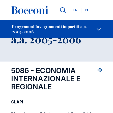
Lingue
EN
IT
Contatti
-
Insegnamento
Programmi Insegnamenti impartiti a.a.
2005-2006
Open s
a.a. 2005-2006
5086 - ECONOMIA
INTERNAZIONALE E
REGIONALE
CLAPI