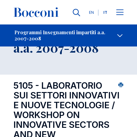
Lingue
EN
IT
Contatti
-
Insegnamento
Programmi Insegnamenti impartiti a.a.
2007-2008
Open s
a.a. 2007-2008
5105 - LABORATORIO
SUI SETTORI INNOVATIVI
E NUOVE TECNOLOGIE /
WORKSHOP ON
INNOVATIVE SECTORS
AND NEW