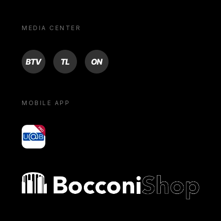
MEDIA CENTER
BTV
TL
ON
MOBILE APP
yoU@B
Bocconi shop