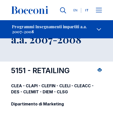
Lingue
EN
IT
Contatti
-
Insegnamento
Programmi Insegnamenti impartiti a.a.
2007-2008
Open s
a.a. 2007-2008
5151 - RETAILING
CLEA - CLAPI - CLEFIN - CLELI - CLEACC -
DES - CLEMIT - DIEM - CLSG
Dipartimento di Marketing