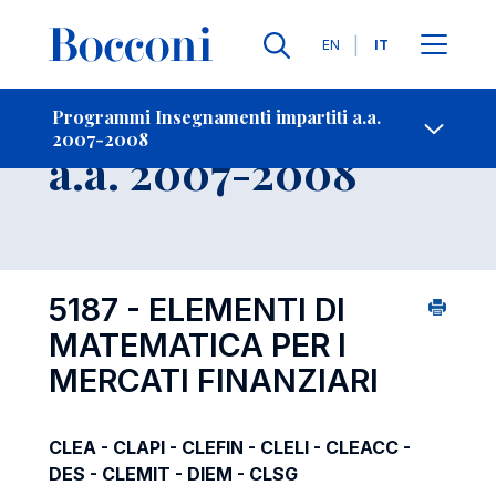
Lingue
EN
IT
Contatti
-
Insegnamento
Programmi Insegnamenti impartiti a.a.
2007-2008
Open s
a.a. 2007-2008
5187 - ELEMENTI DI
MATEMATICA PER I
MERCATI FINANZIARI
CLEA - CLAPI - CLEFIN - CLELI - CLEACC -
DES - CLEMIT - DIEM - CLSG