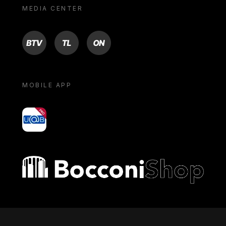
MEDIA CENTER
BTV
TL
ON
MOBILE APP
yoU@B
Bocconi shop