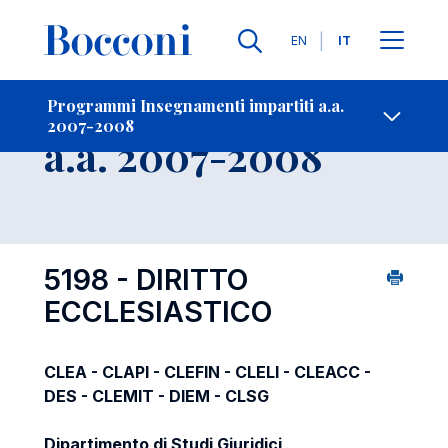
Lingue
EN
IT
Contatti
-
Insegnamento
Programmi Insegnamenti impartiti a.a.
2007-2008
Open s
a.a. 2007-2008
5198 - DIRITTO
ECCLESIASTICO
CLEA - CLAPI - CLEFIN - CLELI - CLEACC -
DES - CLEMIT - DIEM - CLSG
Dipartimento di Studi Giuridici