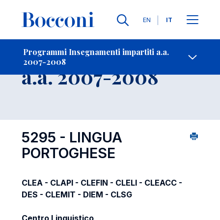
Lingue
EN
IT
Contatti
-
Insegnamento
Programmi Insegnamenti impartiti a.a.
2007-2008
Open s
a.a. 2007-2008
5295 - LINGUA
PORTOGHESE
CLEA - CLAPI - CLEFIN - CLELI - CLEACC -
DES - CLEMIT - DIEM - CLSG
Centro Linguistico