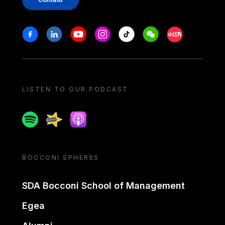
Stay in touch
Facebook
Linkedin
Youtube
Instagram
Tiktok
Weechat
Xiaohongshu/
LISTEN TO OUR PODCAST
Spotify
Spreaker
Apple podcast
BOCCONI SPHERES
SDA Bocconi School of Management
Egea