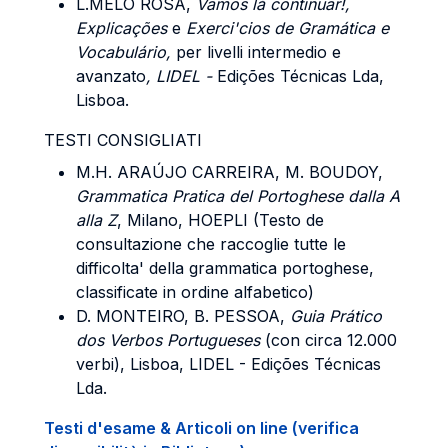
L.MELO ROSA,
Vamos l
á continuar
!,
Explicações
e
Exerci'cios de Gramática e
Vocabulário,
per livelli intermedio e
avanzato
, LIDEL -
Edições Técnicas Lda,
Lisboa.
TESTI CONSIGLIATI
M.H. ARAÚJO CARREIRA, M. BOUDOY
,
Grammatica Pratica del Portoghese dalla A
alla Z
, Milano, HOEPLI (Testo de
consultazione che raccoglie tutte le
difficolta' della grammatica portoghese,
classificate in ordine alfabetico)
D. MONTEIRO, B. PESSOA
,
Guia Prático
dos Verbos Portugueses
(con circa 12.000
verbi), Lisboa, LIDEL - Edições Técnicas
Lda.
Testi d'esame & Articoli on line (verifica