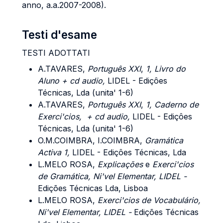
anno, a.a.2007-2008).
Testi d'esame
TESTI ADOTTATI
A.TAVARES,
Português XXI
,
1, Livro do
Aluno + cd audio,
LIDEL - Ediçôes
Técnicas, Lda (unita' 1-6)
A.TAVARES,
Português XXI
,
1, Caderno de
Exerci'cios, + cd audio,
LIDEL - Ediçôes
Técnicas, Lda (unita' 1-6)
O.M.COIMBRA, I.COIMBRA,
Gramática
Activa 1,
LIDEL - Ediçôes Técnicas, Lda
L.MELO ROSA,
Explicações
e
Exerci'cios
de Gramática, Ni'vel Elementar, LIDEL -
Edições Técnicas Lda, Lisboa
L.MELO ROSA,
Exerci'cios de Vocabulário,
Ni'vel Elementar, LIDEL -
Edições Técnicas