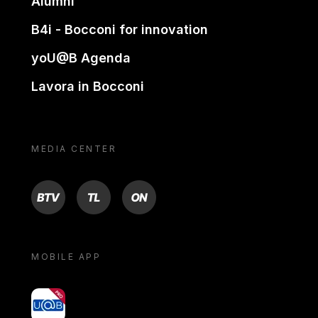
Alumni
B4i - Bocconi for innovation
yoU@B Agenda
Lavora in Bocconi
MEDIA CENTER
BTV
TL
ON
MOBILE APP
yoU@B