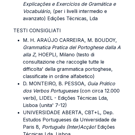
Explicações e Exercícios de Gra
mática e
Vocabulário
, (per i livelli intermedio e
avanzato) Edições Técnicas, Lda
TESTI CONSIGLIATI
M. H. ARAÚJO CARREIRA, M. BOUDOY
,
Grammatica Pratica del Portoghese dalla A
alla Z
, HOEPLI, Milano (testo di
consultazione che raccoglie tutte le
difficolta' della grammatica portoghese,
classificate in ordine alfabetico)
D. MONTEIRO, B. PESSOA
,
Guia Prático
dos Verbos Portugueses
(con circa 12.000
verbi), LIDEL - Edições Técnicas Lda,
Lisboa (unita' 7-12)
UNIVERSIDADE ABERTA, CBT+L, Dep.
Estudos Portugueses da Universidade de
Paris 8,
Português (Inter)Acção!
Edições
Técnicas Lda, Lisboa.