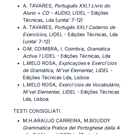
A. TAVARES
,
Português XXI,1 Livro do
Aluno + CD - AUDIO
, LIDEL - Edições
Técnicas, Lda (unita' 7-12)
A. TAVARES
,
Portugês XXI,1 Caderno de
Exercícios
, LIDEL - Edições Técnicas, Lda
(unita' 7-12)
O.M. COIMBRA
, I. Coimbra,
Gramática
Activa 1
LIDEL - Edições Técnicas, Lda
L.MELO ROSA,
Explicações
e
Exerci'cios
de Gramática, Ni'vel Elementar, LIDEL -
Edições Técnicas Lda, Lisboa
L.MELO ROSA,
Exerci'cios de Vocabulário,
Ni'vel Elementar, LIDEL -
Edições Técnicas
Lda, Lisboa
TESTI CONSIGLIATI
M.H.ARAÙJO CARREIRA, M.BOUDOY
Grammatica Pratica del Portoghese dalla A