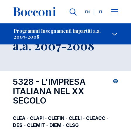
Lingue
EN
IT
Contatti
-
Insegnamento
Programmi Insegnamenti impartiti a.a.
2007-2008
Open s
a.a. 2007-2008
5328 - L'IMPRESA
ITALIANA NEL XX
SECOLO
CLEA - CLAPI - CLEFIN - CLELI - CLEACC -
DES - CLEMIT - DIEM - CLSG