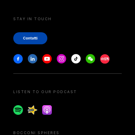
STAY IN TOUCH
Contatti
Stay in touch
Facebook
Linkedin
Youtube
Instagram
Tiktok
Weechat
Xiaohongshu/
LISTEN TO OUR PODCAST
Spotify
Spreaker
Apple podcast
BOCCONI SPHERES