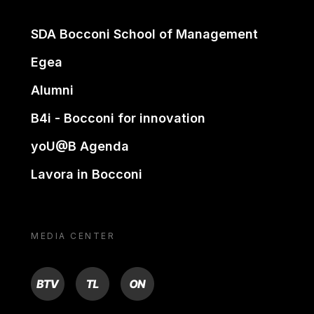
SDA Bocconi School of Management
Egea
Alumni
B4i - Bocconi for innovation
yoU@B Agenda
Lavora in Bocconi
MEDIA CENTER
BTV
TL
ON