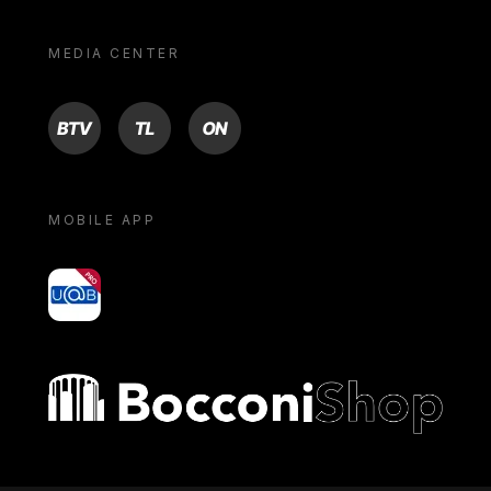
MEDIA CENTER
BTV
TL
ON
MOBILE APP
yoU@B
Bocconi shop