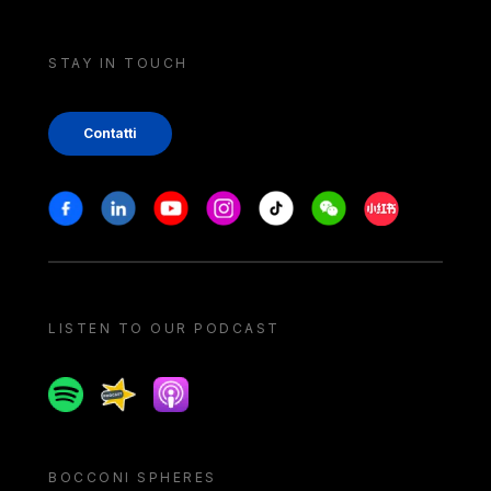
STAY IN TOUCH
Contatti
Stay in touch
Facebook
Linkedin
Youtube
Instagram
Tiktok
Weechat
Xiaohongshu/
LISTEN TO OUR PODCAST
Spotify
Spreaker
Apple podcast
BOCCONI SPHERES