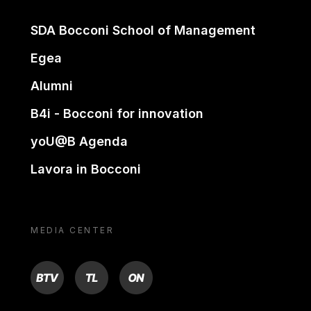
SDA Bocconi School of Management
Egea
Alumni
B4i - Bocconi for innovation
yoU@B Agenda
Lavora in Bocconi
MEDIA CENTER
BTV
TL
ON