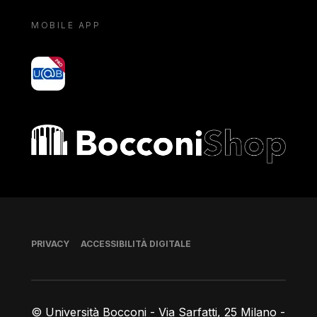
MOBILE APP
yoU@B
Bocconi shop
Piè di pagina
PRIVACY
ACCESSIBILITÀ DIGITALE
© Università Bocconi - Via Sarfatti, 25 Milano -