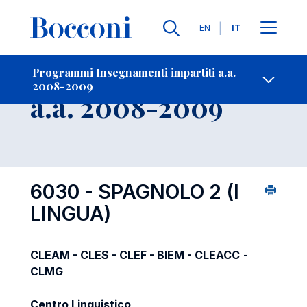
Lingue
EN
IT
Contatti
-
Insegnamento
Programmi Insegnamenti impartiti a.a.
2008-2009
Open s
a.a. 2008-2009
6030 - SPAGNOLO 2 (I
LINGUA)
CLEAM - CLES - CLEF - BIEM - CLEACC
-
CLMG
Centro Linguistico