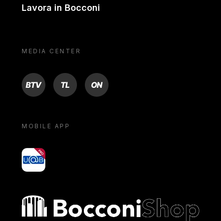
Lavora in Bocconi
MEDIA CENTER
BTV
TL
ON
MOBILE APP
yoU@B
Bocconi shop