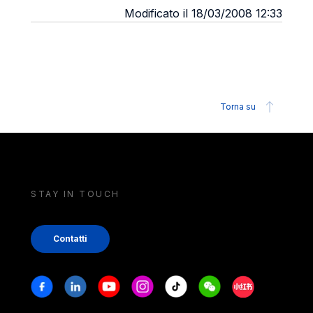
Modificato il 18/03/2008 12:33
Torna su
STAY IN TOUCH
Contatti
Stay in touch
Facebook
Linkedin
Youtube
Instagram
Tiktok
Weechat
Xiaohongshu/