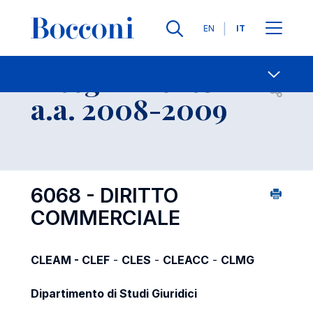
Lingue
EN
IT
Contatti
-
Insegnamento
Open s
a.a. 2008-2009
6068 - DIRITTO
COMMERCIALE
CLEAM - CLEF
-
CLES
-
CLEACC
-
CLMG
Dipartimento di Studi Giuridici