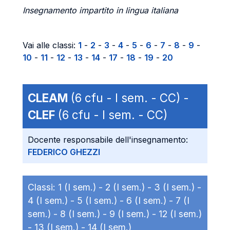
Insegnamento impartito in lingua italiana
Vai alle classi:
1
-
2
-
3
-
4
-
5
-
6
-
7
-
8
-
9
-
10
-
11
-
12
-
13
-
14
-
17
-
18
-
19
-
20
CLEAM
(6 cfu - I sem. - CC) -
CLEF
(6 cfu - I sem. - CC)
Docente responsabile dell'insegnamento:
FEDERICO GHEZZI
Classi:
1 (I sem.) -
2 (I sem.) -
3 (I sem.) -
4 (I sem.) -
5 (I sem.) -
6 (I sem.) -
7 (I
sem.) -
8 (I sem.) -
9 (I sem.) -
12 (I sem.)
-
13 (I sem.) -
14 (I sem.)