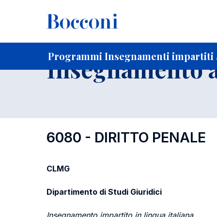
-
Home
Per studenti iscritti
Programmi degli insegnament
Ricerca insegnamenti in ordine progressivo di codice
Programmi Insegnamenti impartiti 
Insegnamento a
6080 - DIRITTO PENALE
CLMG
Dipartimento di Studi Giuridici
Insegnamento impartito in lingua italiana