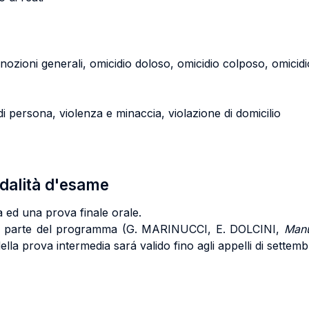
le: nozioni generali, omicidio doloso, omicidio colposo, omicid
o di persona, violenza e minaccia, violazione di domicilio
odalità d'esame
 ed una prova finale orale.
ima parte del programma (G. MARINUCCI, E. DOLCINI,
Manu
 della prova intermedia sará valido fino agli appelli di sette