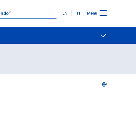
Lingue
EN
IT
Menu
09
Contatti
Open share