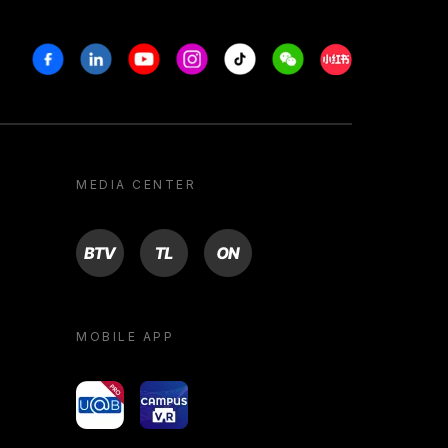
Facebook
Linkedin
Youtube
Instagram
Tiktok
Weechat
Xiaohongshu/R
MEDIA CENTER
BTV
TL
ON
MOBILE APP
yoU@B
Campus VR