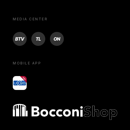
MEDIA CENTER
BTV
TL
ON
MOBILE APP
yoU@B
Bocconi shop