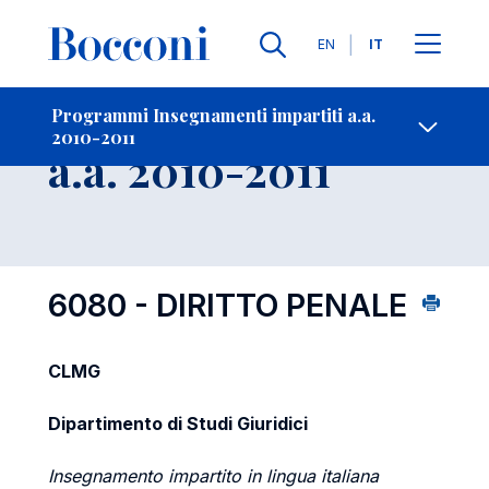
Lingue
EN
IT
Contatti
-
Insegnamento
Programmi Insegnamenti impartiti a.a.
2010-2011
Open s
a.a. 2010-2011
6080 - DIRITTO PENALE
CLMG
Dipartimento di Studi Giuridici
Insegnamento impartito in lingua italiana