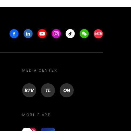
Facebook
Linkedin
Youtube
Instagram
Tiktok
Weechat
Xiaohongshu/R
MEDIA CENTER
BTV
TL
ON
MOBILE APP