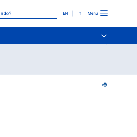
Lingue
EN
IT
Menu
1
Contatti
Open share