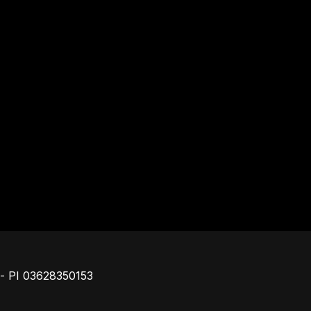
Piè di pagina
o - PI 03628350153