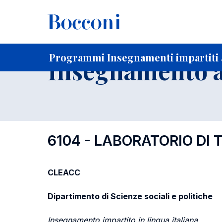
-
Home
Per studenti iscritti
Programmi degli insegnament
Ricerca insegnamenti in ordine progressivo di codice
Programmi Insegnamenti impartiti a
Insegnamento a
6104 - LABORATORIO DI 
CLEACC
Dipartimento di Scienze sociali e politiche
Insegnamento impartito in lingua italiana