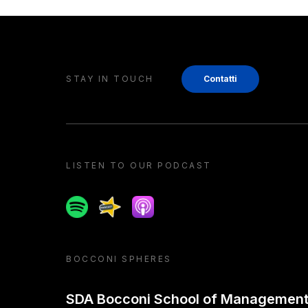
STAY IN TOUCH
Contatti
LISTEN TO OUR PODCAST
Spotify
Spreaker
Apple podcast
BOCCONI SPHERES
SDA Bocconi School of Managemen