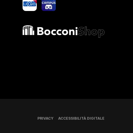
yoU@B
Campus VR
Bocconi shop
PRIVACY
ACCESSIBILITÀ DIGITALE