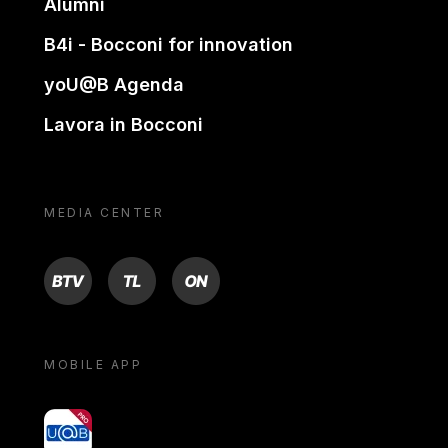
Alumni
B4i - Bocconi for innovation
yoU@B Agenda
Lavora in Bocconi
MEDIA CENTER
BTV
TL
ON
MOBILE APP
yoU@B