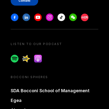
Contatti
Stay in touch
Facebook
Linkedin
Youtube
Instagram
Tiktok
Weechat
Xiaohongshu/
LISTEN TO OUR PODCAST
Spotify
Spreaker
Apple podcast
BOCCONI SPHERES
SDA Bocconi School of Management
Egea