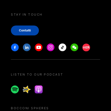
STAY IN TOUCH
Contatti
Stay in touch
Facebook
Linkedin
Youtube
Instagram
Tiktok
Weechat
Xiaohongshu/
LISTEN TO OUR PODCAST
Spotify
Spreaker
Apple podcast
BOCCONI SPHERES