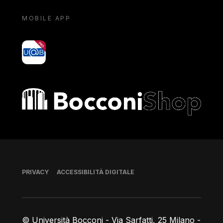
MOBILE APP
yoU@B
Bocconi shop
Piè di pagina
PRIVACY
ACCESSIBILITÀ DIGITALE
© Università Bocconi - Via Sarfatti, 25 Milano -