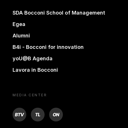
SDA Bocconi School of Management
Egea
Alumni
B4i - Bocconi for innovation
yoU@B Agenda
Lavora in Bocconi
MEDIA CENTER
BTV
TL
ON