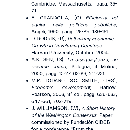
Cambridge, Massachusetts, pagg. 35-
71.
E. GRANAGLIA, (G)
Efficienza ed
equita' nelle politiche pubbliche
,
Angeli, 1990, pagg. 25-89, 139-151.
D. RODRIK, (R),
Rethinking Economic
Growth in Developing Countries
,
Harvard University, October, 2004.
A.K. SEN, (S),
La diseguaglianza, un
riesame critico
, Bologna, il Mulino,
2000, pagg. 15-27, 63-83, 211-236.
M.P. TODARO, S.C. SMITH, (T+S),
Economic development
, Harlow
a
Pearson, 2003, 8
ed., pagg. 626-633,
647-661, 702-719.
J. WILLIAMSON, (W),
A Short History
of the Washington Consensus
, Paper
commissioned by Fundación CIDOB
for a conference "From the