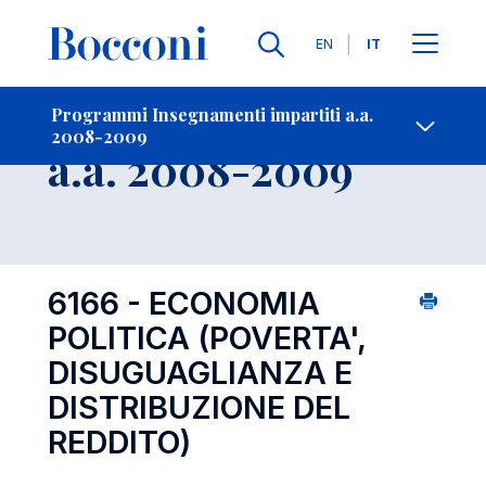
Lingue
EN
IT
Contatti
-
Insegnamento
Programmi Insegnamenti impartiti a.a.
2008-2009
Open s
a.a. 2008-2009
6166 - ECONOMIA
POLITICA (POVERTA',
DISUGUAGLIANZA E
DISTRIBUZIONE DEL
REDDITO)