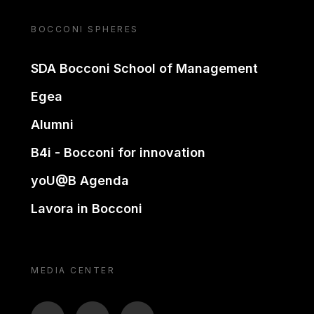
BOCCONI SPHERES
SDA Bocconi School of Management
Egea
Alumni
B4i - Bocconi for innovation
yoU@B Agenda
Lavora in Bocconi
MEDIA CENTER
BTV
TL
ON