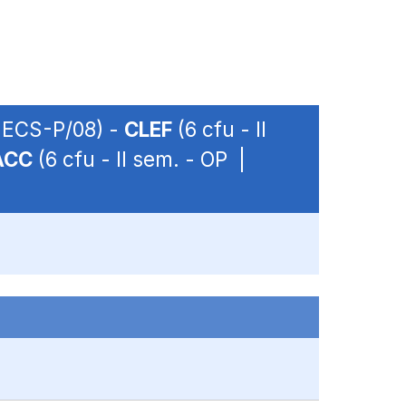
 SECS-P/08) -
CLEF
(6 cfu - II
ACC
(6 cfu - II sem. - OP |