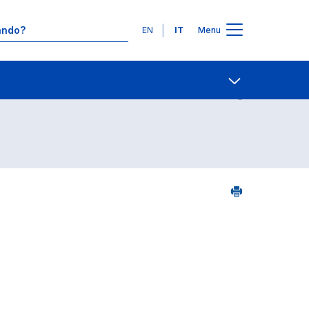
Lingue
EN
IT
Menu
1
Contatti
Open share