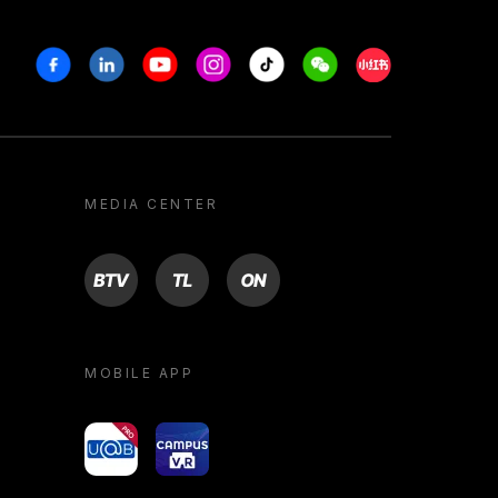
Facebook
Linkedin
Youtube
Instagram
Tiktok
Weechat
Xiaohongshu/R
MEDIA CENTER
BTV
TL
ON
MOBILE APP
yoU@B
Campus VR