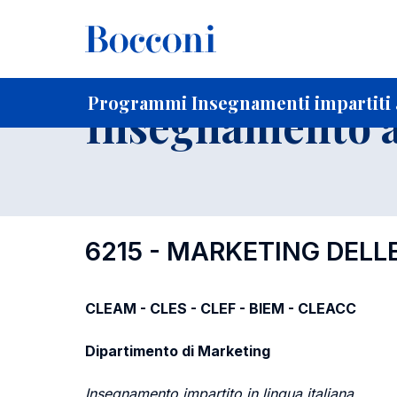
-
Home
Per studenti iscritti
Programmi degli insegnament
Ricerca insegnamenti in ordine progressivo di codice
Programmi Insegnamenti impartiti a
Insegnamento a
6215 - MARKETING DELL
CLEAM - CLES - CLEF - BIEM - CLEACC
Dipartimento di Marketing
Insegnamento impartito in lingua italiana