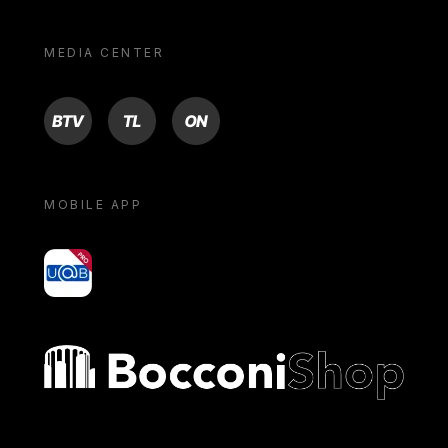
MEDIA CENTER
BTV
TL
ON
MOBILE APP
yoU@B
Bocconi shop