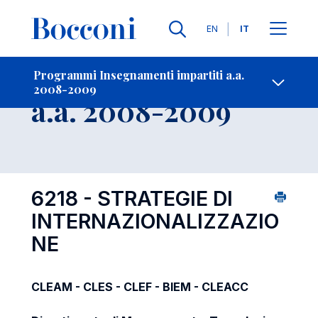
Lingue
EN
IT
Contatti
-
Insegnamento
Programmi Insegnamenti impartiti a.a.
2008-2009
Open s
a.a. 2008-2009
6218 - STRATEGIE DI
INTERNAZIONALIZZAZIO
NE
CLEAM - CLES - CLEF - BIEM - CLEACC