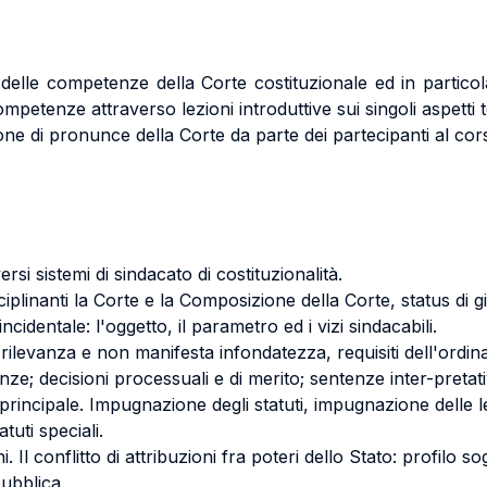
elle competenze della Corte costituzionale ed in particolare 
mpetenze attraverso lezioni introduttive sui singoli aspetti te
ione di pronunce della Corte da parte dei partecipanti al cor
versi sistemi di sindacato di costituzionalità.
sciplinanti la Corte e la Composizione della Corte, status di g
a incidentale: l'oggetto, il parametro ed i vizi sindacabili.
rilevanza e non manifesta infondatezza, requisiti dell'ordin
nze; decisioni processuali e di merito; sentenze inter-pretat
 via principale. Impugnazione degli statuti, impugnazione delle
atuti speciali.
ni. Il conflitto di attribuzioni fra poteri dello Stato: profilo s
pubblica.