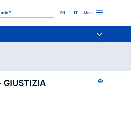
Lingue
EN
IT
Menu
1
Contatti
Open share
 GIUSTIZIA