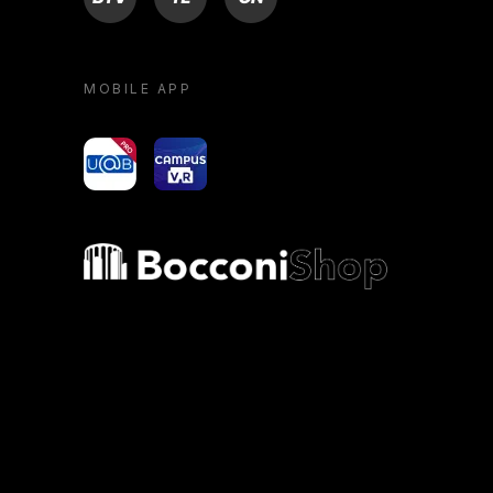
MOBILE APP
yoU@B
Campus VR
Bocconi shop