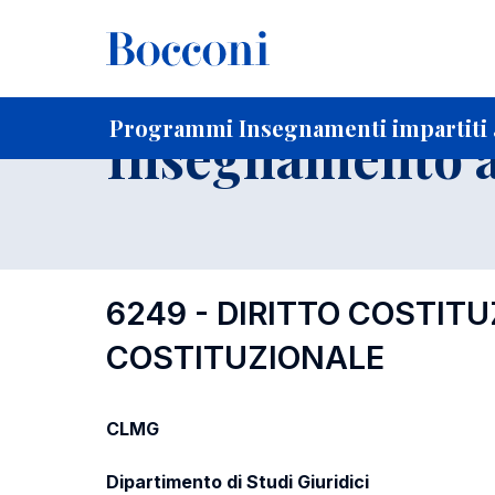
-
Home
Per studenti iscritti
Programmi degli insegnament
Ricerca insegnamenti in ordine progressivo di codice
Programmi Insegnamenti impartiti a
Insegnamento a
6249 - DIRITTO COSTITU
COSTITUZIONALE
CLMG
Dipartimento di Studi Giuridici