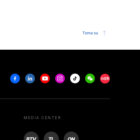
Torna su
Facebook
Linkedin
Youtube
Instagram
Tiktok
Weechat
Xiaohongshu/R
MEDIA CENTER
BTV
TL
ON