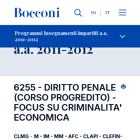
Lingue
EN
IT
Contatti
-
Insegnamento
Programmi Insegnamenti impartiti a.a.
2011-2012
Open s
a.a. 2011-2012
6255 - DIRITTO PENALE
(CORSO PROGREDITO) -
FOCUS SU CRIMINALITA'
ECONOMICA
CLMG
-
M - IM - MM - AFC - CLAPI - CLEFIN-