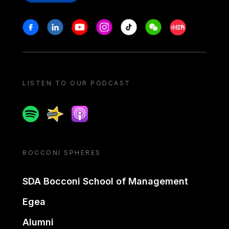
Stay in touch
Facebook
Linkedin
Youtube
Instagram
Tiktok
Weechat
Xiaohongshu/
LISTEN TO OUR PODCAST
Spotify
Spreaker
Apple podcast
BOCCONI SPHERES
SDA Bocconi School of Management
Egea
Alumni