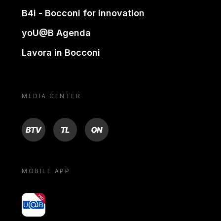
B4i - Bocconi for innovation
yoU@B Agenda
Lavora in Bocconi
MEDIA CENTER
BTV
TL
ON
MOBILE APP
yoU@B