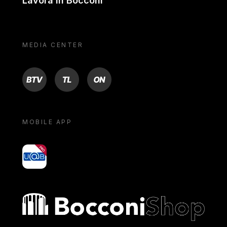
Lavora in Bocconi
MEDIA CENTER
BTV
TL
ON
MOBILE APP
yoU@B
Bocconi shop