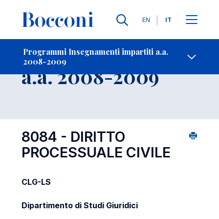
Lingue
EN
IT
Contatti
-
Insegnamento
Programmi Insegnamenti impartiti a.a.
2008-2009
Open s
a.a. 2008-2009
8084 - DIRITTO
PROCESSUALE CIVILE
CLG-LS
Dipartimento di Studi Giuridici