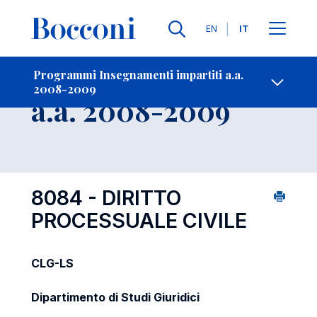
Lingue
EN
IT
Contatti
-
Insegnamento
Programmi Insegnamenti impartiti a.a.
2008-2009
Open s
a.a. 2008-2009
8084 - DIRITTO
PROCESSUALE CIVILE
CLG-LS
Dipartimento di Studi Giuridici