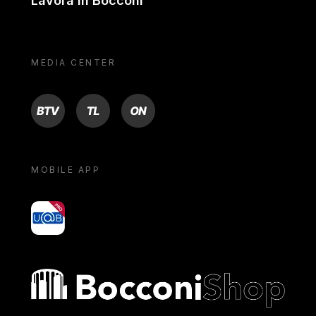
Lavora in Bocconi
MEDIA CENTER
BTV
TL
ON
MOBILE APP
yoU@B
Bocconi shop