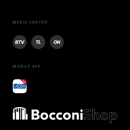
MEDIA CENTER
BTV
TL
ON
MOBILE APP
yoU@B
Bocconi shop