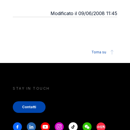
Modificato il 09/06/2008 11:45
Torna su
STAY IN TOUCH
Contatti
Stay in touch
Facebook
Linkedin
Youtube
Instagram
Tiktok
Weechat
Xiaohongshu/