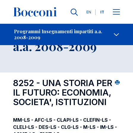
Lingue
EN
IT
Contatti
-
Insegnamento
Programmi Insegnamenti impartiti a.a.
2008-2009
Open s
a.a. 2008-2009
8252 - UNA STORIA PER
IL FUTURO: ECONOMIA,
SOCIETA', ISTITUZIONI
MM-LS - AFC-LS - CLAPI-LS - CLEFIN-LS -
CLELI-LS - DES-LS - CLG-LS - M-LS - IM-LS -