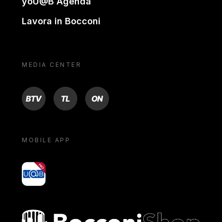
yoU@B Agenda
Lavora in Bocconi
MEDIA CENTER
BTV
TL
ON
MOBILE APP
yoU@B
Bocconi shop