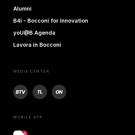
Alumni
B4i - Bocconi for innovation
yoU@B Agenda
Lavora in Bocconi
MEDIA CENTER
BTV
TL
ON
MOBILE APP
yoU@B