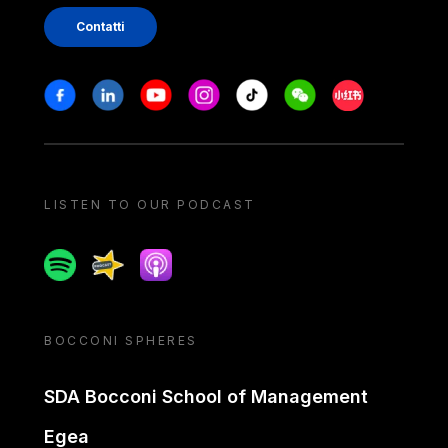
Contatti
Stay in touch
Facebook
Linkedin
Youtube
Instagram
Tiktok
Weechat
Xiaohongshu/
LISTEN TO OUR PODCAST
Spotify
Spreaker
Apple podcast
BOCCONI SPHERES
SDA Bocconi School of Management
Egea