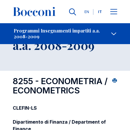
Lingue
EN
IT
Contatti
-
Insegnamento
Programmi Insegnamenti impartiti a.a.
2008-2009
Open s
a.a. 2008-2009
8255 - ECONOMETRIA /
ECONOMETRICS
CLEFIN-LS
Dipartimento di Finanza / Department of
Finance