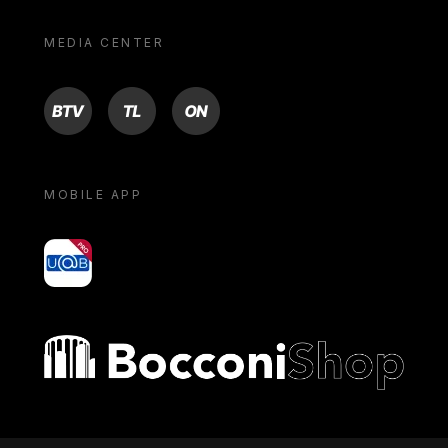
MEDIA CENTER
BTV
TL
ON
MOBILE APP
yoU@B
Bocconi shop