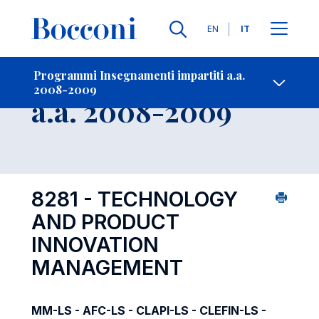
Lingue
EN
IT
Contatti
-
Insegnamento
Programmi Insegnamenti impartiti a.a.
2008-2009
Open s
a.a. 2008-2009
8281 - TECHNOLOGY
AND PRODUCT
INNOVATION
MANAGEMENT
MM-LS - AFC-LS - CLAPI-LS - CLEFIN-LS -