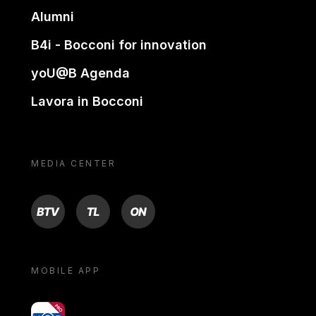
Alumni
B4i - Bocconi for innovation
yoU@B Agenda
Lavora in Bocconi
MEDIA CENTER
BTV
TL
ON
MOBILE APP
yoU@B