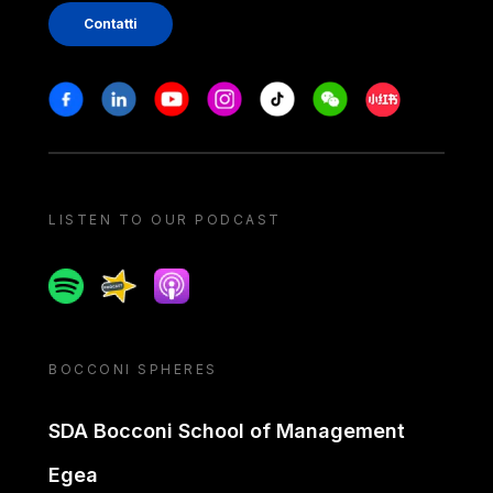
Contatti
Stay in touch
Facebook
Linkedin
Youtube
Instagram
Tiktok
Weechat
Xiaohongshu/
LISTEN TO OUR PODCAST
Spotify
Spreaker
Apple podcast
BOCCONI SPHERES
SDA Bocconi School of Management
Egea