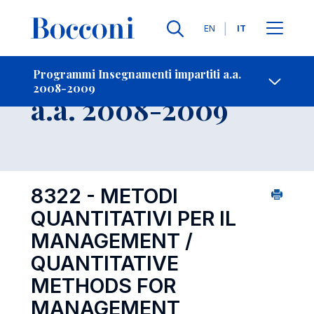
Lingue
EN
IT
Contatti
-
Insegnamento
Programmi Insegnamenti impartiti a.a.
2008-2009
Open s
a.a. 2008-2009
8322 - METODI
QUANTITATIVI PER IL
MANAGEMENT /
QUANTITATIVE
METHODS FOR
MANAGEMENT