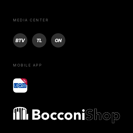
MEDIA CENTER
BTV
TL
ON
MOBILE APP
yoU@B
Bocconi shop