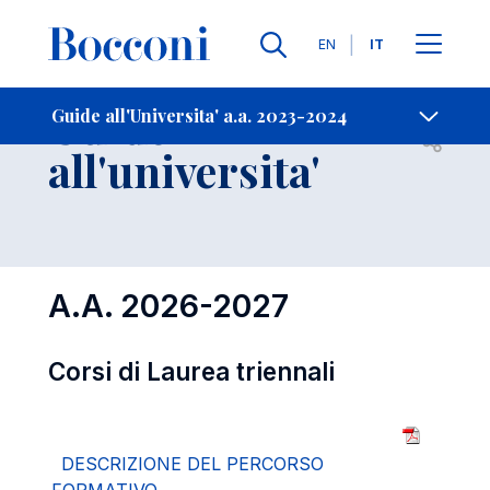
Lingue
EN
IT
Contatti
-
Guide
Guide all'Universita' a.a. 2023-2024
Open s
all'universita'
A.A. 2026-2027
Corsi di Laurea triennali
DESCRIZIONE DEL PERCORSO