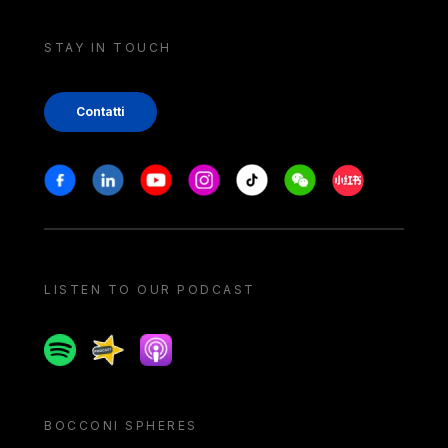
STAY IN TOUCH
Contatti
Stay in touch
Facebook
Linkedin
Youtube
Instagram
Tiktok
Weechat
Xiaohongshu/
LISTEN TO OUR PODCAST
Spotify
Spreaker
Apple podcast
BOCCONI SPHERES