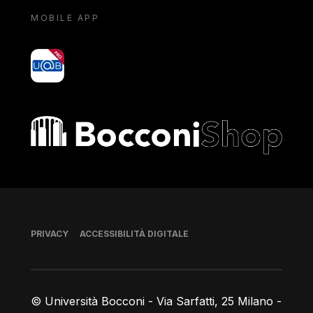
MOBILE APP
yoU@B
Bocconi shop
Piè di pagina
PRIVACY
ACCESSIBILITÀ DIGITALE
© Università Bocconi - Via Sarfatti, 25 Milano -