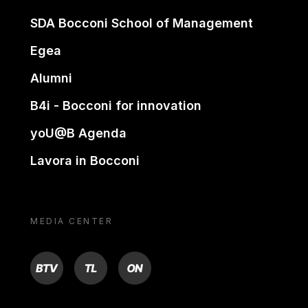
SDA Bocconi School of Management
Egea
Alumni
B4i - Bocconi for innovation
yoU@B Agenda
Lavora in Bocconi
MEDIA CENTER
BTV
TL
ON