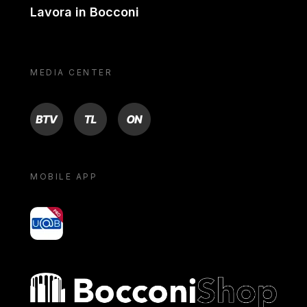
Lavora in Bocconi
MEDIA CENTER
BTV
TL
ON
MOBILE APP
yoU@B
Bocconi shop