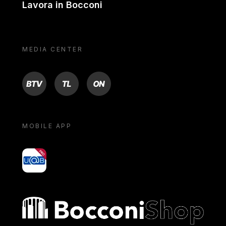
Lavora in Bocconi
MEDIA CENTER
BTV
TL
ON
MOBILE APP
yoU@B
Bocconi shop