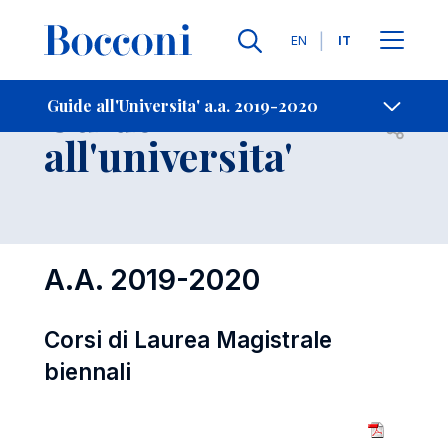
Lingue
EN
IT
Contatti
-
Guide
Guide all'Universita' a.a. 2019-2020
Open s
all'universita'
A.A. 2019-2020
Corsi di Laurea Magistrale
biennali