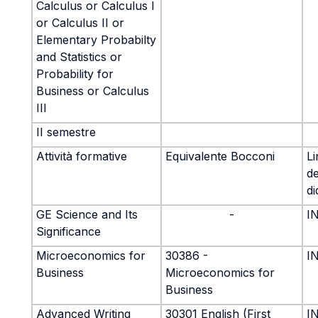
Calculus or Calculus I
or Calculus II or
Elementary Probabilty
and Statistics or
Probability for
Business or Calculus
III
II semestre
Attività formative
Equivalente Bocconi
L
de
di
GE Science and Its
-
I
Significance
Microeconomics for
30386 -
I
Business
Microeconomics for
Business
Advanced Writing
30301 English (First
I