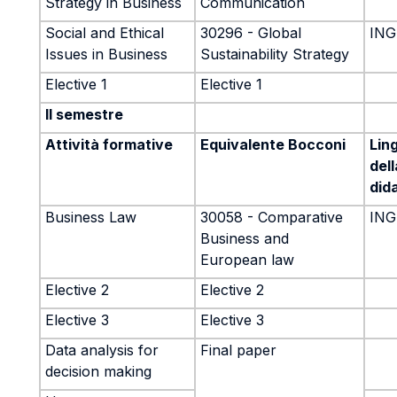
Strategy in Business
Communication
Social and Ethical
30296 - Global
ING
Issues in Business
Sustainability Strategy
Elective 1
Elective 1
II semestre
Attività formative
Equivalente Bocconi
Lin
dell
did
Business Law
30058 - Comparative
ING
Business and
European law
Elective 2
Elective 2
Elective 3
Elective 3
Data analysis for
Final paper
decision making