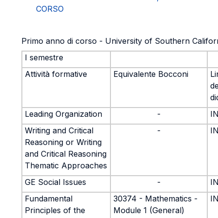
CORSO
Primo anno di corso - University of Southern Calif
I semestre
Attività formative
Equivalente Bocconi
L
de
di
Leading Organization
-
I
Writing and Critical
-
I
Reasoning or Writing
and Critical Reasoning
Thematic Approaches
GE Social Issues
-
I
Fundamental
30374 - Mathematics -
I
Principles of the
Module 1 (General)