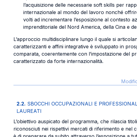
l’acquisizione delle necessarie soft skills per rap
internazionale al mondo del lavoro nonché offrire 
volti ad incrementare l’esposizione al contesto a
imprenditoriale del Nord America, della Cina e de
L’approccio multidisciplinare lungo il quale si articolan
caratterizzanti e affini integrative è sviluppato in pro
comparata, coerentemente con l’impostazione del 
caratterizzato da forte internazionalità.
Modifi
2.2.
SBOCCHI OCCUPAZIONALI E PROFESSIONALI
LAUREATI
L’obiettivo auspicato del programma, che rilascia titoli
riconosciuti nei rispettivi mercati di riferimento e nel
è di preparare da subito attraverso l’esposizione a tutt