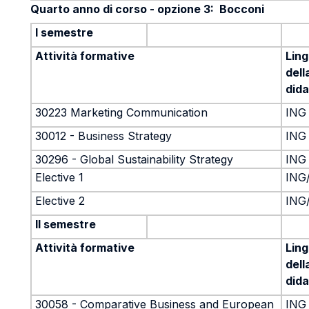
Quarto anno di corso - opzione 3: Bocconi
I semestre
Attività formative
Lin
dell
dida
30223 Marketing Communication
ING
30012 - Business Strategy
ING
30296 - Global Sustainability Strategy
ING
Elective 1
ING
Elective 2
ING
II semestre
Attività formative
Lin
dell
dida
30058 - Comparative Business and European
ING