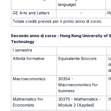
language)
GE Arts and Letters
-
I
Totale crediti previsti per il primo anno di corso
Secondo anno di corso - Hong Kong University of 
Technology
I semestre
Attività formative
Equivalente Bocconi
L
d
d
Macroeconomics
30354 -
I
Macroeconomics for
business
Mathematics for
30375 - Mathematics -
I
Economists
Module 2 (Applied)