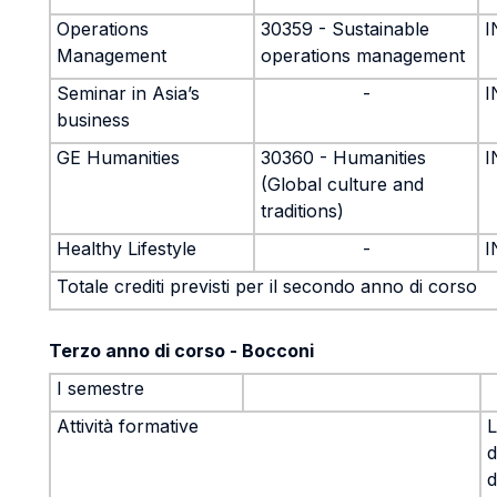
Operations
30359 - Sustainable
I
Management
operations management
Seminar in Asia’s
-
I
business
GE Humanities
30360 - Humanities
I
(Global culture and
traditions)
Healthy Lifestyle
-
I
Totale crediti previsti per il secondo anno di corso
Terzo anno di corso - Bocconi
I semestre
Attività formative
L
d
d