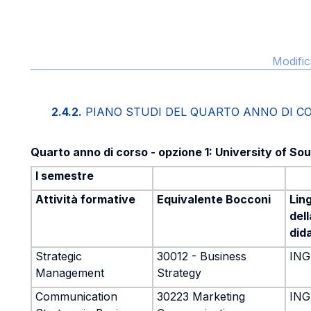
Modific
2.4.2.
PIANO STUDI DEL QUARTO ANNO DI C
Quarto anno di corso - opzione 1: University of So
I semestre
Attività formative
Equivalente Bocconi
Lin
dell
did
Strategic
30012 - Business
ING
Management
Strategy
Communication
30223 Marketing
ING