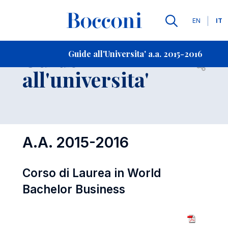
Lingue
EN
IT
Contatti
-
Guide
Guide all'Universita' a.a. 2015-2016
Open s
all'universita'
A.A. 2015-2016
Corso di Laurea in World
Bachelor Business