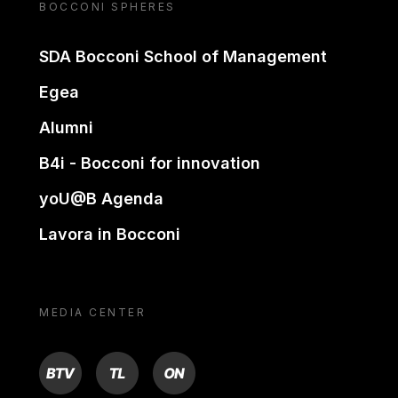
BOCCONI SPHERES
SDA Bocconi School of Management
Egea
Alumni
B4i - Bocconi for innovation
yoU@B Agenda
Lavora in Bocconi
MEDIA CENTER
BTV
TL
ON