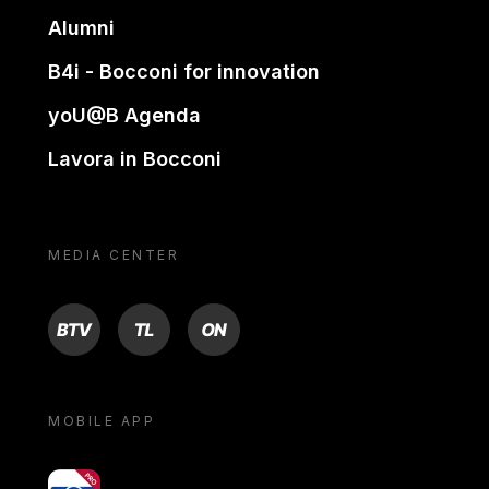
Alumni
B4i - Bocconi for innovation
yoU@B Agenda
Lavora in Bocconi
MEDIA CENTER
BTV
TL
ON
MOBILE APP
yoU@B