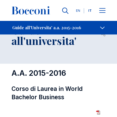
Lingue
EN
IT
Contatti
-
Guide
Guide all'Universita' a.a. 2015-2016
Open s
all'universita'
A.A. 2015-2016
Corso di Laurea in World
Bachelor Business