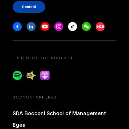
Contatti
Stay in touch
Facebook
Linkedin
Youtube
Instagram
Tiktok
Weechat
Xiaohongshu/
LISTEN TO OUR PODCAST
Spotify
Spreaker
Apple podcast
BOCCONI SPHERES
SDA Bocconi School of Management
Egea