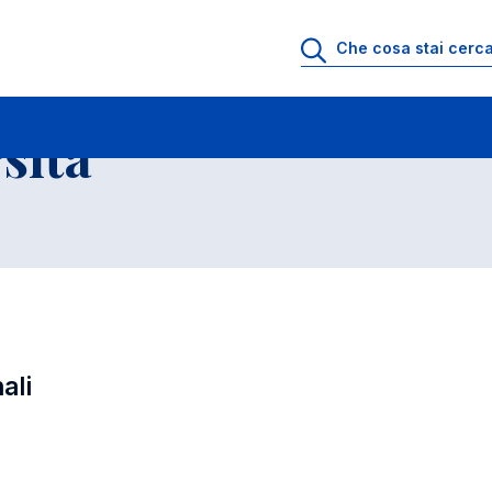
ll'Universita' a.a. 2016-2017
Corsi di Laurea Magistrale
sita'
ali