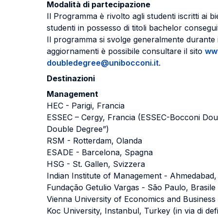
Modalità di partecipazione
Il Programma è rivolto agli studenti iscritti ai
studenti in possesso di titoli bachelor conseguit
Il programma si svolge generalmente durante il 
aggiornamenti è possibile consultare il sito
www
doubledegree@unibocconi.it
.
Destinazioni
Management
HEC - Parigi, Francia
ESSEC – Cergy, Francia (ESSEC-Bocconi Doubl
Double Degree”)
RSM - Rotterdam, Olanda
ESADE - Barcelona, Spagna
HSG - St. Gallen, Svizzera
Indian Institute of Management - Ahmedabad, 
Fundação Getulio Vargas - São Paulo, Brasile
Vienna University of Economics and Busines
Koc University, Instanbul, Turkey (in via di def