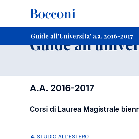
-
Home
Per studenti iscritti
Guide all'Universita'
Guide a
Guide all'Universita' a.a. 2016-2017
Guide all'univer
A.A. 2016-2017
Corsi di Laurea Magistrale bienn
4.
STUDIO ALL'ESTERO