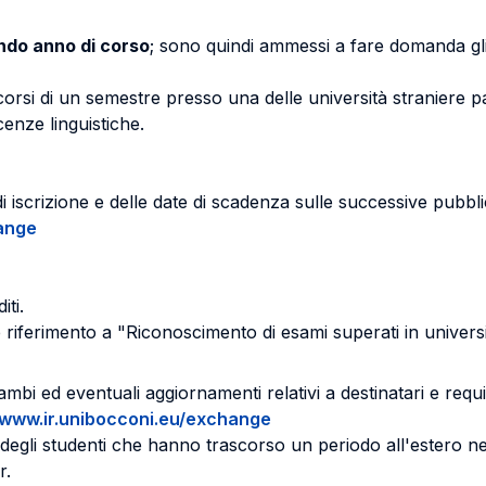
ndo anno di corso
; sono quindi ammessi a fare domanda gli 
corsi di un semestre presso una delle università straniere
cenze linguistiche.
 di iscrizione e delle date di scadenza sulle successive pubb
ange
ti.
riferimento a "Riconoscimento di esami superati in universi
bi ed eventuali aggiornamenti relativi a destinatari e requis
www.ir.unibocconi.eu/exchange
ni degli studenti che hanno trascorso un periodo all'estero ne
er.