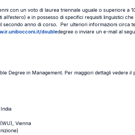
 bienni con un voto di laurea triennale uguale o superiore a 1
i all’estero) e in possesso di specifici requisiti linguistici c
secondo anno di corso. Per ulteriori informazioni circa tem
.ir.unibocconi.it/double
degree o inviare un e-mail al segu
e Degree in Management. Per maggiori dettagli vedere il
India
s (WU), Vienna
inizione)